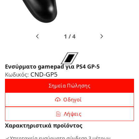
1
/
4
Ενσύρματο gamepad για PS4 GP-5
CND-GP5
Κωδικός:
Σημεία Πώλησης
Οδηγοί
Λήψεις
Χαρακτηριστικά προϊόντος
Υπερταχεία ενσύρματη σύνδεση 3 μέτρων