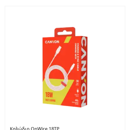
Καλώδιο OnWire 18TP