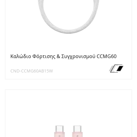
Καλώδιο Φόρτισης & Συγχρονισμού CCMG60
CND-CCMG60AB15W