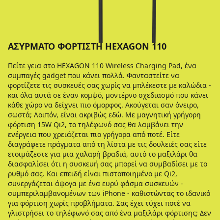
ΑΣΎΡΜΑΤΟ ΦΟΡΤΙΣΤΉ HEXAGON 110
Πείτε γεια στο HEXAGON 110 Wireless Charging Pad, ένα
συμπαγές gadget που κάνει πολλά. Φανταστείτε να
φορτίζετε τις συσκευές σας χωρίς να μπλέκεστε με καλώδια -
και όλα αυτά σε έναν κομψό, μοντέρνο σχεδιασμό που κάνει
κάθε χώρο να δείχνει πιο όμορφος. Ακούγεται σαν όνειρο,
σωστά; Λοιπόν, είναι ακριβώς εδώ. Με μαγνητική γρήγορη
φόρτιση 15W Qi2, το τηλέφωνό σας θα λαμβάνει την
ενέργεια που χρειάζεται πιο γρήγορα από ποτέ. Είτε
διαγράφετε πράγματα από τη λίστα με τις δουλειές σας είτε
ετοιμάζεστε για μια χαλαρή βραδιά, αυτό το μαξιλάρι θα
διασφαλίσει ότι η συσκευή σας μπορεί να συμβαδίσει με το
ρυθμό σας. Και επειδή είναι πιστοποιημένο με Qi2,
συνεργάζεται άψογα με ένα ευρύ φάσμα συσκευών -
συμπεριλαμβανομένων των iPhone - καθιστώντας το ιδανικό
για φόρτιση χωρίς προβλήματα. Σας έχει τύχει ποτέ να
γλιστρήσει το τηλέφωνό σας από ένα μαξιλάρι φόρτισης; Δεν