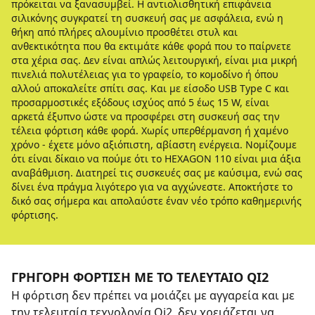
πρόκειται να ξανασυμβεί. Η αντιολισθητική επιφάνεια
σιλικόνης συγκρατεί τη συσκευή σας με ασφάλεια, ενώ η
θήκη από πλήρες αλουμίνιο προσθέτει στυλ και
ανθεκτικότητα που θα εκτιμάτε κάθε φορά που το παίρνετε
στα χέρια σας. Δεν είναι απλώς λειτουργική, είναι μια μικρή
πινελιά πολυτέλειας για το γραφείο, το κομοδίνο ή όπου
αλλού αποκαλείτε σπίτι σας. Και με είσοδο USB Type C και
προσαρμοστικές εξόδους ισχύος από 5 έως 15 W, είναι
αρκετά έξυπνο ώστε να προσφέρει στη συσκευή σας την
τέλεια φόρτιση κάθε φορά. Χωρίς υπερθέρμανση ή χαμένο
χρόνο - έχετε μόνο αξιόπιστη, αβίαστη ενέργεια. Νομίζουμε
ότι είναι δίκαιο να πούμε ότι το HEXAGON 110 είναι μια άξια
αναβάθμιση. Διατηρεί τις συσκευές σας με καύσιμα, ενώ σας
δίνει ένα πράγμα λιγότερο για να αγχώνεστε. Αποκτήστε το
δικό σας σήμερα και απολαύστε έναν νέο τρόπο καθημερινής
φόρτισης.
ΓΡΉΓΟΡΗ ΦΌΡΤΙΣΗ ΜΕ ΤΟ ΤΕΛΕΥΤΑΊΟ QI2
Η φόρτιση δεν πρέπει να μοιάζει με αγγαρεία και με
την τελευταία τεχνολογία Qi2, δεν χρειάζεται να