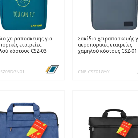
διο χειραποσκευής για
Σακίδιο χειραποσκευής γ
πορικές εταιρείες
αεροπορικές εταιρείες
λού κόστους CSZ-03
χαμηλού κόστους CSZ-01
CSZ03DGN01
CNE-CSZ01GY01