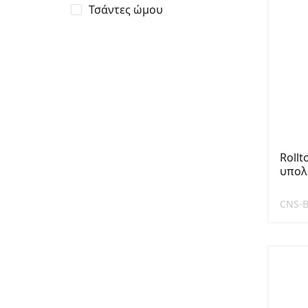
Τσάντες ώμου
Rollt
υπολο
CNS-