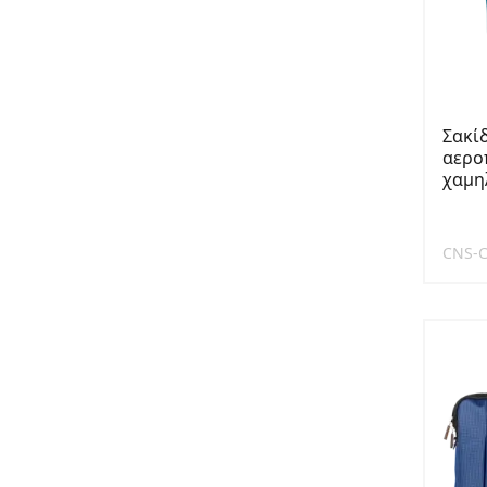
Σακί
αερο
χαμη
CNS-