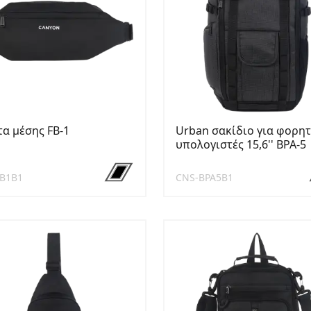
τα μέσης FB-1
Urban σακίδιο για φορη
υπολογιστές 15,6'' BPA-5
B1B1
CNS-BPA5B1