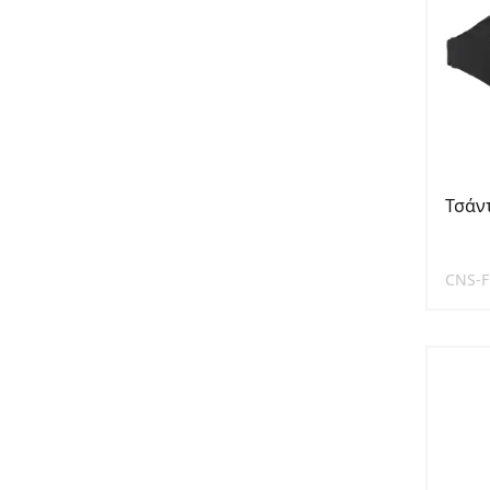
Τσάν
CNS-F