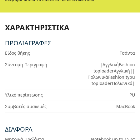
ΧΑΡΑΚΤΗΡΙΣΤΙΚΆ
ΠΡΟΔΙΑΓΡΑΦΈΣ
Είδος θήκης
Τσάντα
Σύντομη Περιγραφή
|ΑγγλικήFashion
toploaderΑγγλική||
ΠολωνικάFashion typu
toploaderΠολωνικά|
Υλικό περίπτωσης
PU
Συμβατές συσκευές
MacBook
ΔΙΆΦΟΡΑ
Μητρικά Προϊόντα
Notebook up to 15.6"