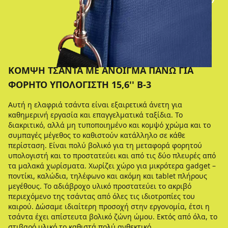
ΚΟΜΨΉ ΤΣΆΝΤΑ ΜΕ ΆΝΟΙΓΜΑ ΠΆΝΩ ΓΙΑ
ΦΟΡΗΤΌ ΥΠΟΛΟΓΙΣΤΉ 15,6'' B-3
Αυτή η ελαφριά τσάντα είναι εξαιρετικά άνετη για
καθημερινή εργασία και επαγγελματικά ταξίδια. Το
διακριτικό, αλλά μη τυποποιημένο και κομψό χρώμα και το
συμπαγές μέγεθος το καθιστούν κατάλληλο σε κάθε
περίσταση. Είναι πολύ βολικό για τη μεταφορά φορητού
υπολογιστή και το προστατεύει και από τις δύο πλευρές από
τα μαλακά χωρίσματα. Χωρίζει χώρο για μικρότερα gadget –
ποντίκι, καλώδια, τηλέφωνο και ακόμη και tablet πλήρους
μεγέθους. Το αδιάβροχο υλικό προστατεύει το ακριβό
περιεχόμενο της τσάντας από όλες τις ιδιοτροπίες του
καιρού. Δώσαμε ιδιαίτερη προσοχή στην εργονομία, έτσι η
τσάντα έχει απίστευτα βολικό ζώνη ώμου. Εκτός από όλα, το
στιβαρό υλικό το καθιστά πολύ ανθεκτικό.