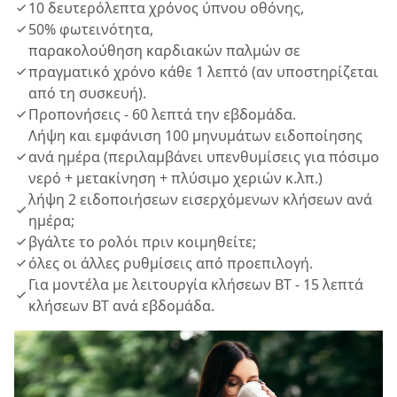
10 δευτερόλεπτα χρόνος ύπνου οθόνης,
50% φωτεινότητα,
παρακολούθηση καρδιακών παλμών σε
πραγματικό χρόνο κάθε 1 λεπτό (αν υποστηρίζεται
από τη συσκευή).
Προπονήσεις - 60 λεπτά την εβδομάδα.
Λήψη και εμφάνιση 100 μηνυμάτων ειδοποίησης
ανά ημέρα (περιλαμβάνει υπενθυμίσεις για πόσιμο
νερό + μετακίνηση + πλύσιμο χεριών κ.λπ.)
λήψη 2 ειδοποιήσεων εισερχόμενων κλήσεων ανά
ημέρα;
βγάλτε το ρολόι πριν κοιμηθείτε;
όλες οι άλλες ρυθμίσεις από προεπιλογή.
Για μοντέλα με λειτουργία κλήσεων BT - 15 λεπτά
κλήσεων BT ανά εβδομάδα.