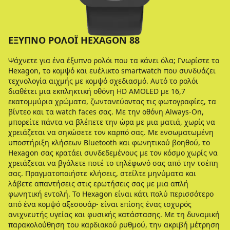
ΈΞΥΠΝΟ ΡΟΛΌΙ HEXAGON 88
Ψάχνετε για ένα έξυπνο ρολόι που τα κάνει όλα; Γνωρίστε το
Hexagon, το κομψό και ευέλικτο smartwatch που συνδυάζει
τεχνολογία αιχμής με κομψό σχεδιασμό. Αυτό το ρολόι
διαθέτει μια εκπληκτική οθόνη HD AMOLED με 16,7
εκατομμύρια χρώματα, ζωντανεύοντας τις φωτογραφίες, τα
βίντεο και τα watch faces σας. Με την οθόνη Always-On,
μπορείτε πάντα να βλέπετε την ώρα με μια ματιά, χωρίς να
χρειάζεται να σηκώσετε τον καρπό σας. Με ενσωματωμένη
υποστήριξη κλήσεων Bluetooth και φωνητικού βοηθού, το
Hexagon σας κρατάει συνδεδεμένους με τον κόσμο χωρίς να
χρειάζεται να βγάλετε ποτέ το τηλέφωνό σας από την τσέπη
σας. Πραγματοποιήστε κλήσεις, στείλτε μηνύματα και
λάβετε απαντήσεις στις ερωτήσεις σας με μια απλή
φωνητική εντολή. Το Hexagon είναι κάτι πολύ περισσότερο
από ένα κομψό αξεσουάρ- είναι επίσης ένας ισχυρός
ανιχνευτής υγείας και φυσικής κατάστασης. Με τη δυναμική
παρακολούθηση του καρδιακού ρυθμού, την ακριβή μέτρηση