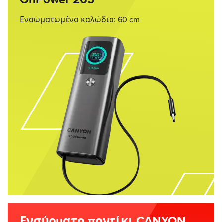
OnPower 265
Ενσωματωμένο καλώδιο: 60 cm
Ενσύρματο ποντίκι CANYON