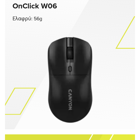
OnClick W06
Ελαφρύ: 56g