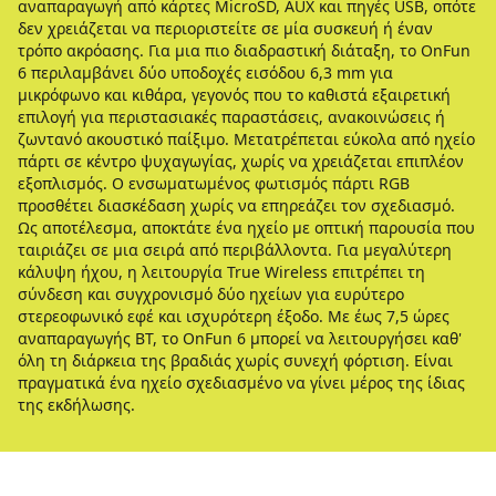
αναπαραγωγή από κάρτες MicroSD, AUX και πηγές USB, οπότε
δεν χρειάζεται να περιοριστείτε σε μία συσκευή ή έναν
τρόπο ακρόασης. Για μια πιο διαδραστική διάταξη, το OnFun
6 περιλαμβάνει δύο υποδοχές εισόδου 6,3 mm για
μικρόφωνο και κιθάρα, γεγονός που το καθιστά εξαιρετική
επιλογή για περιστασιακές παραστάσεις, ανακοινώσεις ή
ζωντανό ακουστικό παίξιμο. Μετατρέπεται εύκολα από ηχείο
πάρτι σε κέντρο ψυχαγωγίας, χωρίς να χρειάζεται επιπλέον
εξοπλισμός. Ο ενσωματωμένος φωτισμός πάρτι RGB
προσθέτει διασκέδαση χωρίς να επηρεάζει τον σχεδιασμό.
Ως αποτέλεσμα, αποκτάτε ένα ηχείο με οπτική παρουσία που
ταιριάζει σε μια σειρά από περιβάλλοντα. Για μεγαλύτερη
κάλυψη ήχου, η λειτουργία True Wireless επιτρέπει τη
σύνδεση και συγχρονισμό δύο ηχείων για ευρύτερο
στερεοφωνικό εφέ και ισχυρότερη έξοδο. Με έως 7,5 ώρες
αναπαραγωγής BT, το OnFun 6 μπορεί να λειτουργήσει καθ'
όλη τη διάρκεια της βραδιάς χωρίς συνεχή φόρτιση. Είναι
πραγματικά ένα ηχείο σχεδιασμένο να γίνει μέρος της ίδιας
της εκδήλωσης.