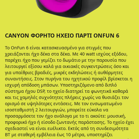
CANYON ΦΟΡΗΤΌ ΗΧΕΊΟ ΠΆΡΤΙ ONFUN 6
Το OnFun 6 είναι κατασκευασμένο για στιγμές που
χρειάζονται ήχο δέκα στα δέκα. Με 40 watt ισχύος εξόδου,
παρέχει ήχο που γεμίζει το δωμάτιο με την παρουσία που
λειτουργεί εξίσου καλά για οικιακές συγκεντρώσεις όσο και
για υπαίθριες βραδιές, μικρές εκδηλώσεις ή αυθόρμητες
συναντήσεις. Στον πυρήνα του ηχητικού προφίλ βρίσκεται η
ισχυρή απόδοση μπάσων. Υποστηριζόμενο από διπλό
σύστημα ήχου DSP, το ηχείο διατηρεί τα φωνητικά καθαρά
και τις χαμηλές συχνότητες πλήρεις χωρίς να θυσιάζει τον
ορισμό σε υψηλότερες εντάσεις. Με τον ενσωματωμένο
ισοσταθμιστή 2 λειτουργιών, μπορείτε εύκολα να
προσαρμόσετε τον ήχο ανάλογα με το τι ακούτε: μουσική,
προφορικό ήχο ή είσοδο ζωντανής παράστασης. Το ηχείο έχει
σχεδιαστεί να είναι ευέλικτο. Εκτός από τη συνδεσιμότητα
BT με σταθερή εμβέλεια έως 10 μέτρα, υποστηρίζει