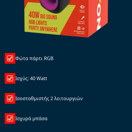
Φώτα πάρτι RGB
Ισχύς: 40 Watt
Ισοσταθμιστής 2 λειτουργιών
Ισχυρά μπάσα