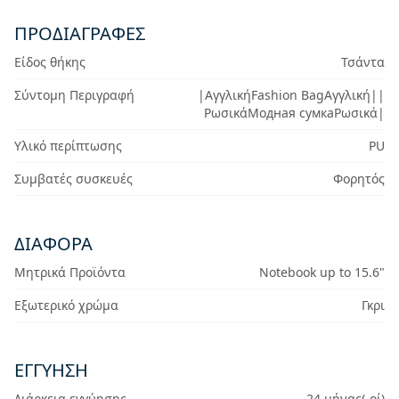
ΠΡΟΔΙΑΓΡΑΦΈΣ
Είδος θήκης
Τσάντα
Σύντομη Περιγραφή
|ΑγγλικήFashion BagΑγγλική||
ΡωσικάМодная сумкаΡωσικά|
Υλικό περίπτωσης
PU
Συμβατές συσκευές
Φορητός
ΔΙΆΦΟΡΑ
Μητρικά Προϊόντα
Notebook up to 15.6"
Εξωτερικό χρώμα
Γκρι
ΕΓΓΎΗΣΗ
Διάρκεια εγγύησης
24 μήνας(-οί)