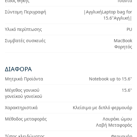
Είδος θήκης
Τσάντα
Σύντομη Περιγραφή
|ΑγγλικήLaptop bag for
15.6"Αγγλική|
Υλικό περίπτωσης
PU
Συμβατές συσκευές
MacBook
Φορητός
ΔΙΆΦΟΡΑ
Μητρικά Προϊόντα
Notebook up to 15.6"
Μέγεθος γονικού
15.6"
γονεϊκού γονεϊκού
Χαρακτηριστικά
Κλείσιμο με διπλό φερμουάρ
Μέθοδος μεταφοράς
Λουράκι ώμου
Λαβή Μεταφοράς
Τύπος κλειδώματος
Φερμουάρ