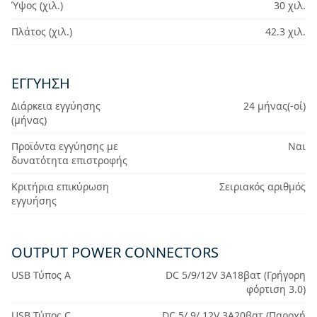
Ύψος (χιλ.)
30 χιλ.
Πλάτος (χιλ.)
42.3 χιλ.
ΕΓΓΎΗΣΗ
Διάρκεια εγγύησης
24 μήνας(-οί)
(μήνας)
Προϊόντα εγγύησης με
Ναι
δυνατότητα επιστροφής
Κριτήρια επικύρωση
Σειριακός αριθμός
εγγυήσης
OUTPUT POWER CONNECTORS
USB Τύπος Α
DC 5/9/12V 3Α18βατ (Γρήγορη
φόρτιση 3.0)
USB Τύπος C
DC 5/ 9/ 12V 3Α20βατ (Παροχή