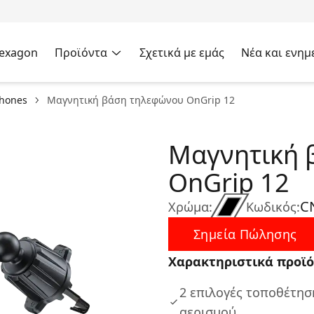
Hexagon
Προϊόντα
Σχετικά με εμάς
Νέα και ενημ
phones
Μαγνητική βάση τηλεφώνου OnGrip 12
Μαγνητική 
OnGrip 12
C
Χρώμα:
Κωδικός:
Σημεία Πώλησης
Χαρακτηριστικά προϊό
2 επιλογές τοποθέτησ
αερισμού