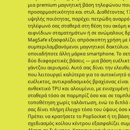
μια premium μαγνητική βάση τηλεφώνου που
προσαρμοστικότητα και στυλ. Διαθέτοντας 1
υψηλής ποιότητας, παρέχει πετρώδη αναρρόφ
τηλέφωνό σας σταθερά στη θέση του ακόμη κ
αιφνίδιων σταματημάτων ή σε ανώμαλους δ
MagSafe εξασφαλίζει απρόσκοπτη χρήση με i
συμπεριλαμβανόμενοι μαγνητικοί δακτύλιοι 
οποιαδήποτε άλλη μάρκα smartphone. Το σετ 
δύο διαφορετικές βάσεις — μια βάση ευέλικτ
γάντζου αερισμού. Αυτό σας δίνει την ελευθε
που λειτουργεί καλύτερα για το αυτοκίνητό σ
ευέλικτος, αντικραδασμικός βραχίονας είνα
ανθεκτικό TPU και αλουμίνιο, με ενισχυμέν
σταθερά τόσο σε παρμπρίζ όσο και σε ταμπλό
τοποθέτηση χωρίς ταλάντωση, ενώ το διπλό
σας δίνει πλήρη έλεγχο τόσο του ύψους όσο 
Πρέπει να κρατήσετε το PopSocket ή τη βάση
σχεδιασμός κοίλου κέντρου εξασφαλίζει συμ