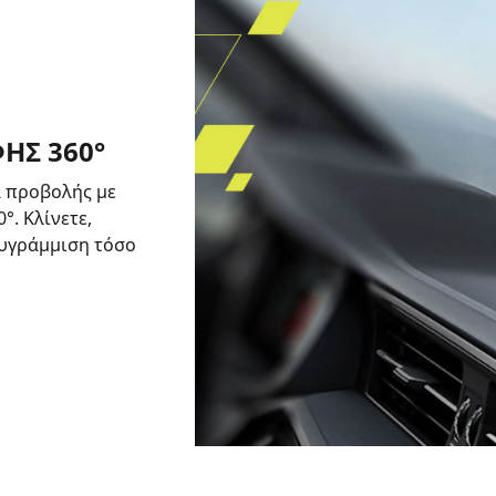
ΉΣ 360°
α προβολής με
. Κλίνετε,
θυγράμμιση τόσο