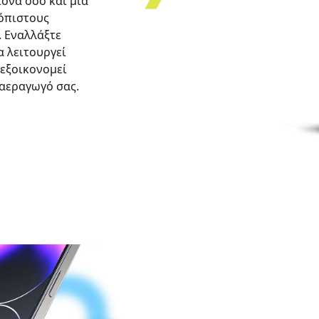
ονα όσο και μια
ιόπιστους
. Εναλλάξτε
α λειτουργεί
 εξοικονομεί
αεραγωγό σας.