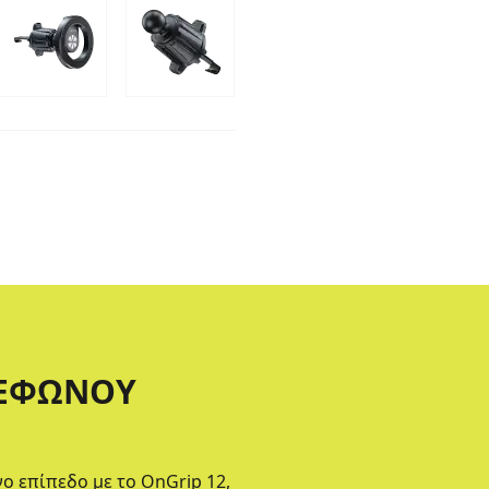
ΛΕΦΏΝΟΥ
ο επίπεδο με το OnGrip 12,