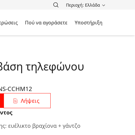
Περιοχή: Ελλάδα
ερώσεις
Πού να αγοράσετε
Υποστήριξη
βάση τηλεφώνου
NS-CCHM12
Λήψεις
ντος
ης: ευέλικτο βραχίονα + γάντζο