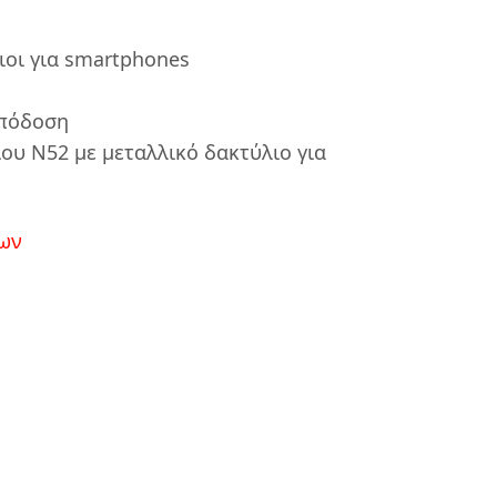
ιοι για smartphones
απόδοση
ίου N52 με μεταλλικό δακτύλιο για
ων