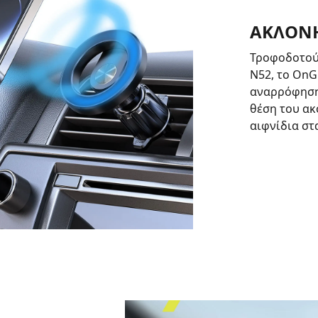
ΑΚΛΌΝΗ
Τροφοδοτού
N52, το OnG
αναρρόφηση 
θέση του ακ
αιφνίδια στ