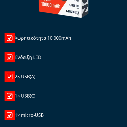
Χωρητικότητα 10,000mAh
Ένδειξη LED
2× USB(A)
1× USB(C)
1× micro-USB