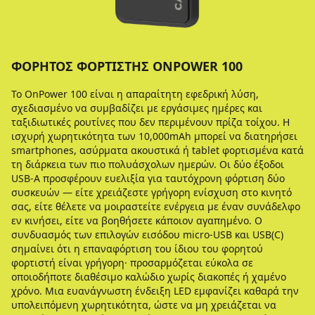
ΦΟΡΗΤΌΣ ΦΟΡΤΙΣΤΉΣ ONPOWER 100
Το OnPower 100 είναι η απαραίτητη εφεδρική λύση,
σχεδιασμένο να συμβαδίζει με εργάσιμες ημέρες και
ταξιδιωτικές ρουτίνες που δεν περιμένουν πρίζα τοίχου. Η
ισχυρή χωρητικότητα των 10,000mAh μπορεί να διατηρήσει
smartphones, ασύρματα ακουστικά ή tablet φορτισμένα κατά
τη διάρκεια των πιο πολυάσχολων ημερών. Οι δύο έξοδοι
USB-A προσφέρουν ευελιξία για ταυτόχρονη φόρτιση δύο
συσκευών — είτε χρειάζεστε γρήγορη ενίσχυση στο κινητό
σας, είτε θέλετε να μοιραστείτε ενέργεια με έναν συνάδελφο
εν κινήσει, είτε να βοηθήσετε κάποιον αγαπημένο. Ο
συνδυασμός των επιλογών εισόδου micro-USB και USB(C)
σημαίνει ότι η επαναφόρτιση του ίδιου του φορητού
φορτιστή είναι γρήγορη· προσαρμόζεται εύκολα σε
οποιοδήποτε διαθέσιμο καλώδιο χωρίς διακοπές ή χαμένο
χρόνο. Μια ευανάγνωστη ένδειξη LED εμφανίζει καθαρά την
υπολειπόμενη χωρητικότητα, ώστε να μη χρειάζεται να