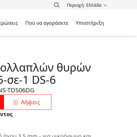
Περιοχή: Ελλάδα
ερώσεις
Πού να αγοράσετε
Υποστήριξη
πολλαπλών θυρών
6-σε-1 DS-6
NS-TDS06DG
Λήψεις
ντος
 ήχου 3,5 mm - για μικρόφωνο και