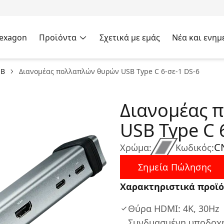
Hexagon
Προϊόντα
Σχετικά με εμάς
Νέα και ενημ
SB
Διανομέας πολλαπλών θυρών USB Type C 6-σε-1 DS-6
Διανομέας 
USB Type C 
C
Χρώμα:
Κωδικός:
Σημεία Πώλησης
Χαρακτηριστικά προϊό
Θύρα HDMI: 4K, 30Hz
Συνδυασμένη υποδοχή