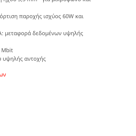
Φόρτιση παροχής ισχύος 60W και
 A: μεταφορά δεδομένων υψηλής
 Mbit
υ υψηλής αντοχής
ων