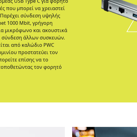
ομέας USB Type C για φορητό
ές που μπορεί να χρειαστεί
. Παρέχει σύνδεση υψηλής
et 1000 Mbit, γρήγορη
για μικρόφωνο και ακουστικά
αι σύνδεση άλλων συσκευών.
είται από καλώδιο PWC
υμινίου προστατεύει τον
ορείτε επίσης να το
τοποθετώντας τον φορητό