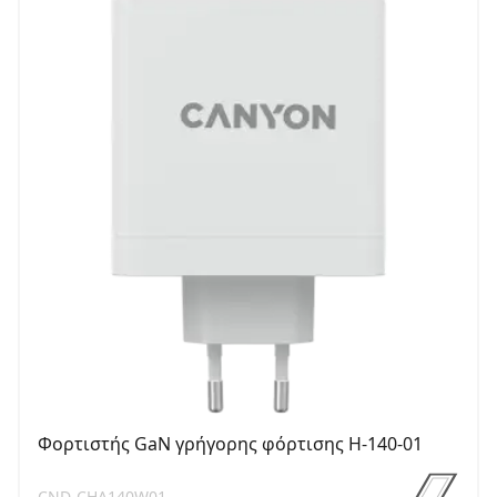
Φορτιστής GaN γρήγορης φόρτισης H-140-01
CND-CHA140W01