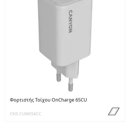
Φορτιστής Τοίχου OnCharge 65CU
CNS-CUW65ACC