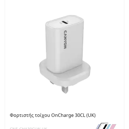
Φορτιστής τοίχου OnCharge 30CL (UK)
CNE-CHA30CLW-UK