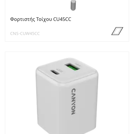
Φορτιστής Τοίχου CU45CC
CNS-CUW45CC