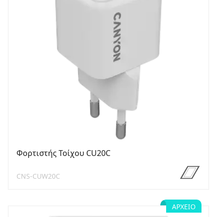
Φορτιστής Τοίχου CU20C
CNS-CUW20C
ΑΡΧΕΊΟ