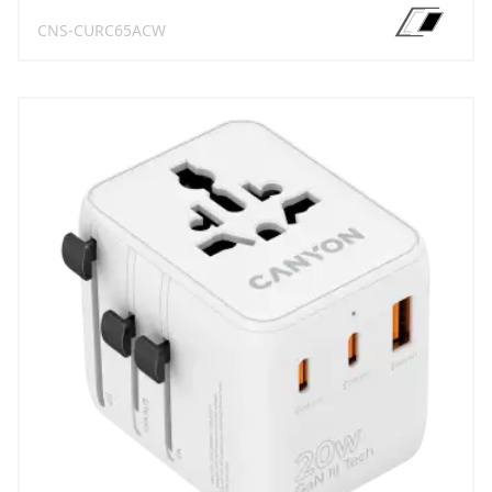
CNS-CURC65ACW