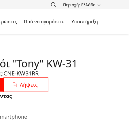
Περιοχή: Ελλάδα
ερώσεις
Πού να αγοράσετε
Υποστήριξη
όι "Tony" KW-31
CNE-KW31RR
ς:
Λήψεις
ντος
smartphone