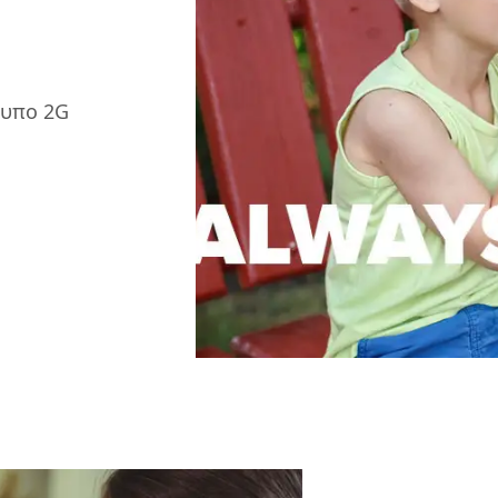
υπο 2G​