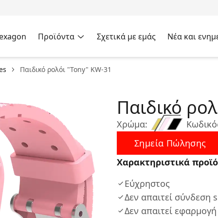
Hexagon
Προϊόντα
Σχετικά με εμάς
Νέα και ενημ
es
Παιδικό ρολόι "Tony" KW-31
Παιδικό ρολ
Χρώμα:
Κωδικό
Σημεία Πώλησης
Χαρακτηριστικά προϊό
Εύχρηστος
Δεν απαιτεί σύνδεση 
Δεν απαιτεί εφαρμογή