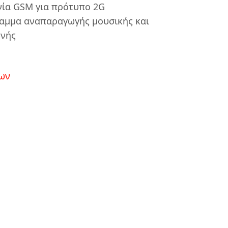
νία GSM για πρότυπο 2G
μμα αναπαραγωγής μουσικής και
ωνής
ων