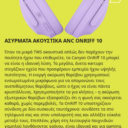
ΑΣΎΡΜΑΤΑ ΑΚΟΥΣΤΙΚΆ ANC ONRIFF 10
Όταν τα μικρά TWS ακουστικά απλώς δεν παρέχουν την
ποιότητα ήχου που επιθυμείτε, τα Canyon OnRiff 10 μπορεί
να είναι η ιδανική λύση. Τα μεγάλα, άνετα earcups
στεγάζουν ηχεία που προσφέρουν εμπειρία ήχου υψηλής
πιστότητας. Η ενεργή ακύρωση θορύβου χρησιμοποιεί
ενσωματωμένα μικρόφωνα για να απομονώνει τους
ανεπιθύμητους θορύβους, ώστε ο ήχος να είναι πάντα
κρυστάλλινος. Χρησιμοποιήστε τα για κλήσεις – η ακύρωση
εξωτερικών θορύβων εξασφαλίζει ότι η φωνή σας ακούγεται
καθαρά, χωρίς παρεμβολές. Τα OnRiff 10 υποστηρίζουν
σύνδεση με δύο συσκευές ταυτόχρονα: συνδέστε τα στο
τηλέφωνό σας και στον υπολογιστή σας και αλλάξτε εύκολα
μεταξύ τους. Επιπλέον, χάρη στη λειτουργία παιχνιδιών
χαμηλού λανθάνοντος χρόνου, είναι ιδανικά και για gaming.