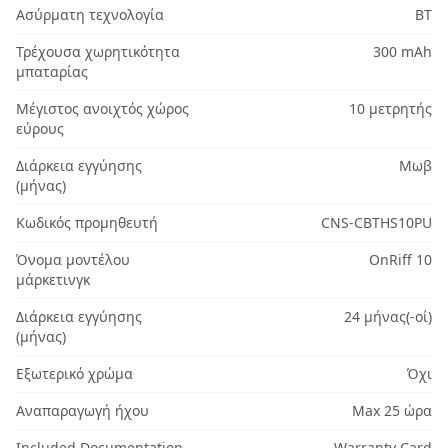
Ασύρματη τεχνολογία
BT
Τρέχουσα χωρητικότητα
300 mAh
μπαταρίας
Μέγιστος ανοιχτός χώρος
10 μετρητής
εύρους
Διάρκεια εγγύησης
Μωβ
(μήνας)
Κωδικός προμηθευτή
CNS-CBTHS10PU
Όνομα μοντέλου
OnRiff 10
μάρκετινγκ
Διάρκεια εγγύησης
24 μήνας(-οί)
(μήνας)
Εξωτερικό χρώμα
Όχι
Αναπαραγωγή ήχου
Max 25 ώρα
Included Documentation
Warranty Card