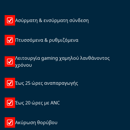
Ασύρματη & ενσύρματη σύνδεση
Πτυσσόμενα & ρυθμιζόμενα
Λειτουργία gaming χαμηλού λανθάνοντος
χρόνου
Έως 25 ώρες αναπαραγωγής
Έως 20 ώρες με ANC
Ακύρωση θορύβου