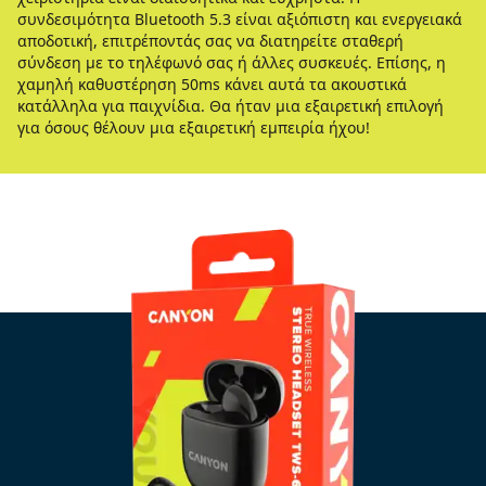
συνδεσιμότητα Bluetooth 5.3 είναι αξιόπιστη και ενεργειακά
αποδοτική, επιτρέποντάς σας να διατηρείτε σταθερή
σύνδεση με το τηλέφωνό σας ή άλλες συσκευές. Επίσης, η
χαμηλή καθυστέρηση 50ms κάνει αυτά τα ακουστικά
κατάλληλα για παιχνίδια. Θα ήταν μια εξαιρετική επιλογή
για όσους θέλουν μια εξαιρετική εμπειρία ήχου!