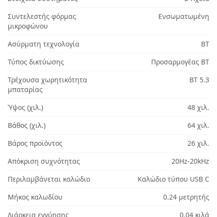
Συντελεστής φόρμας
Ενσωματωμένη
μικροφώνου
Ασύρματη τεχνολογία
BT
Τύπος δικτύωσης
Προσαρμογέας BT
Τρέχουσα χωρητικότητα
BT 5.3
μπαταρίας
Ύψος (χιλ.)
48 χιλ.
Βάθος (χιλ.)
64 χιλ.
Βάρος προϊόντος
26 χιλ.
Απόκριση συχνότητας
20Hz-20kHz
Περιλαμβάνεται καλώδιο
Καλώδιο τύπου USB C
Μήκος καλωδίου
0.24 μετρητής
Διάρκεια εγγύησης
0.04 κιλά