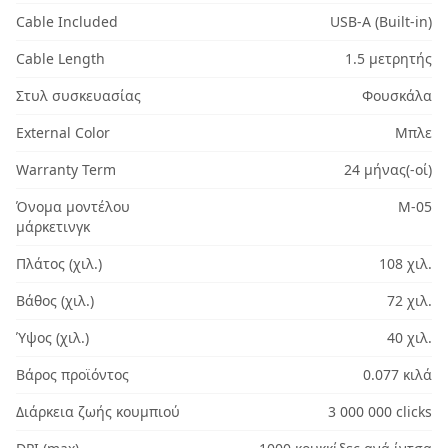
Cable Included
USB-A (Built-in)
Cable Length
1.5 μετρητής
Στυλ συσκευασίας
Φουσκάλα
External Color
Μπλε
Warranty Term
24 μήνας(-οί)
Όνομα μοντέλου
M-05
μάρκετινγκ
Πλάτος (χιλ.)
108 χιλ.
Βάθος (χιλ.)
72 χιλ.
Ύψος (χιλ.)
40 χιλ.
Βάρος προϊόντος
0.077 κιλά
Διάρκεια ζωής κουμπιού
3 000 000 clicks